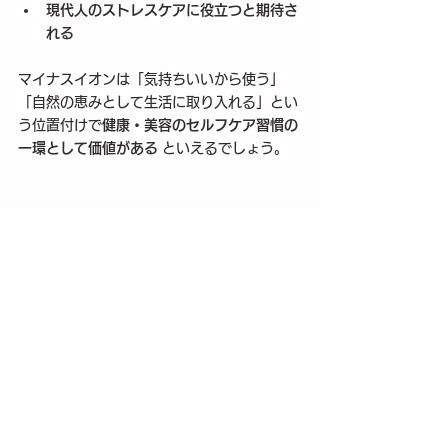
現代人のストレスケアに役立つと期待さ
れる
マイナスイオンは「気持ちいいから使う」
「自然の恵みとして生活に取り入れる」とい
う位置付けで
健康・美容のセルフケア習慣の
一環として価値がある
 といえるでしょう。
まとめ
マイナスイオンの科学的根拠は一部で示唆さ
れていますが、その健康・美容効果は「自然
環境の総合力」や「心地よさ」「習慣化の価
値」として評価されています。
エビデンスを求める場合は、製品選びの際
に 
信頼できる発生量・データの開示
 を確認