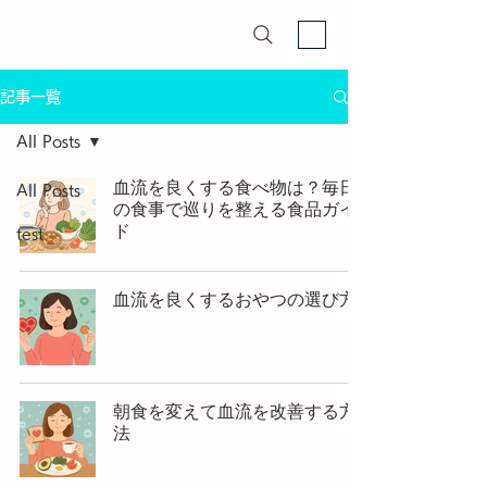
マイナスイオン血流改善Lab
記事一覧
All Posts
血流を良くする食べ物は？毎日
All Posts
の食事で巡りを整える食品ガイ
ド
test
血流を良くするおやつの選び方
朝食を変えて血流を改善する方
法