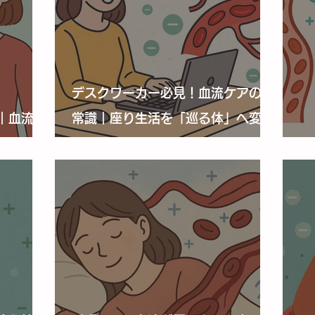
デスクワーカー必見！血流ケアの新
｜血流を
常識｜座り生活を「巡る体」へ変え
るヒント
夏