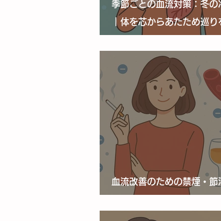
季節ごとの血流対策：冬の
｜体を芯からあたため巡り
ヒント
血流改善のための禁煙・節
｜習慣を見直して“めぐり”