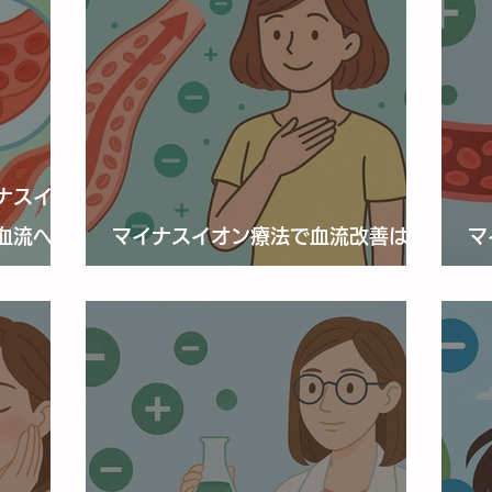
ナスイオ
血流への
マイナスイオン療法で血流改善は可
マ
能？科学的根拠と日常活用法
立