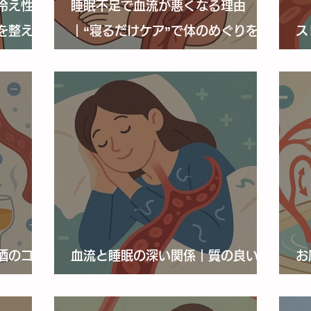
冷え性編
睡眠不足で血流が悪くなる理由
を整える
｜“寝るだけケア”で体のめぐりを改
ス
善
｜
酒のコツ
血流と睡眠の深い関係｜質の良い眠
お
を変える
りがめぐりを変える理由
｜