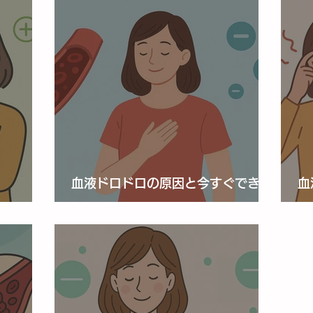
血液ドロドロの原因と今すぐできる
血
？
対策
た