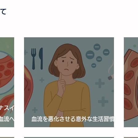
て
ナスイオ
血流への
血流を悪化させる意外な生活習慣と
は？
血